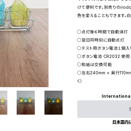
けて便利です。別売りのiro
色を変えることもできます。
○点灯後６時間で自動消灯
○翌日同時刻に自動点灯
○テスト用ボタン電池１個入
○ボタン電池 CR2032 使用
○和紙は交換可能
○左右240mm × 奥行110
く）
Internationa
日本国内