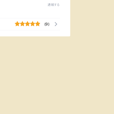
通報する
(9)