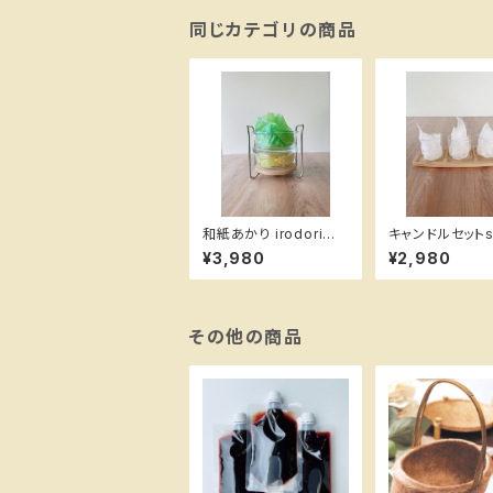
同じカテゴリの商品
和紙あかり irodoriダ
キャンドルセットsh
ブル
¥3,980
¥2,980
その他の商品