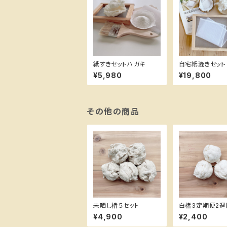
紙すきセットハガキ
自宅紙漉きセット
¥5,980
¥19,800
その他の商品
未晒し楮５セット
白楮3定期便2週
¥4,900
¥2,400