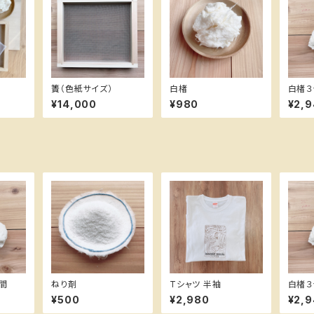
簀（色紙サイズ）
白楮
白楮３
¥14,000
¥980
¥2,
間
ねり剤
Tシャツ 半袖
白楮３
¥500
¥2,980
¥2,