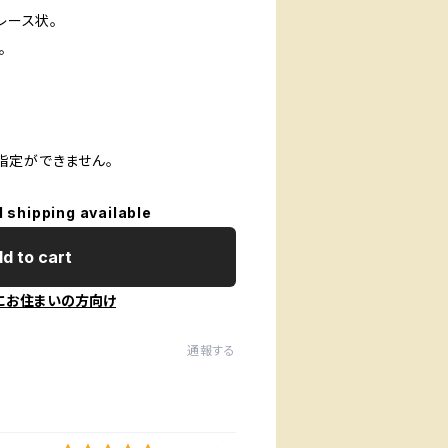
レース状。
。
指定ができません。
l shipping available
d to cart
にお住まいの方向け
通報する