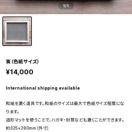
1
/1
簀（色紙サイズ）
¥14,000
International shipping available
和紙を漉く道具です。和紙のサイズは最大で色紙サイズ程度にな
ります。
造形マットを使うことで、ハガキ・封筒なども漉くことができます。
約325×280mm（外寸）