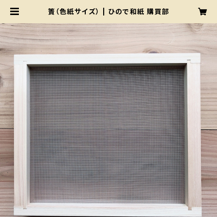
簀（色紙サイズ） | ひので和紙 購買部