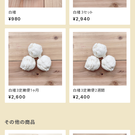
白楮
白楮３セット
¥980
¥2,940
白楮3定期便1ヶ月
白楮3定期便2週間
¥2,600
¥2,400
その他の商品