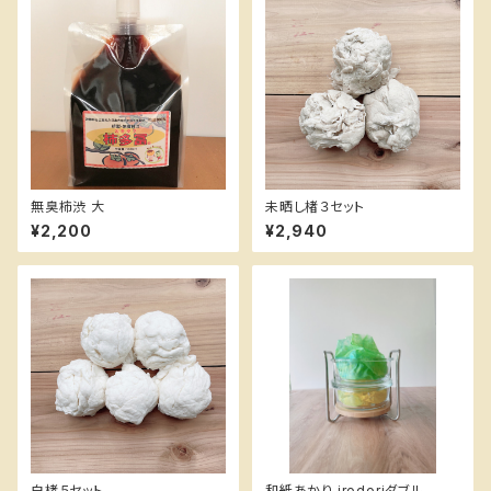
無臭柿渋 大
未晒し楮３セット
¥2,200
¥2,940
白楮５セット
和紙あかり irodoriダブル